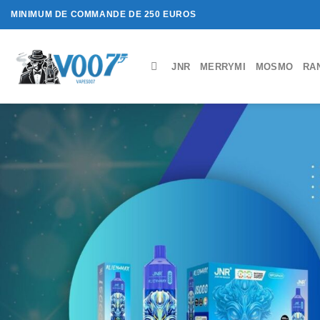
Passer
MINIMUM DE COMMANDE DE 250 EUROS
au
contenu
JNR
MERRYMI
MOSMO
RA