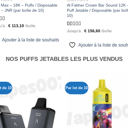
 Max – 18K – Puffs / Disposable
Al Fakher Crown Bar Sound 12K 
 – JNR (par boîte de 10)
Puff Jetable / Disposable (par boî
10)
d
u'à :
€
113,10
/boîte
Rated
Jusqu'à :
€
156,60
/boîte
1.00
out
Ajouter à la liste de souhaits
of
Ajouter à la liste de souh
5
NOS PUFFS JETABLES LES PLUS VENDUS
t de 10
Par lot de 10
Ajouter
Ajou
à la liste
à la l
de
d
souhaits
souh