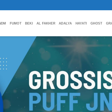
NDM
FUMOT
BEKI
AL FAKHER
ADALYA
HAYATI
GHOST
GR