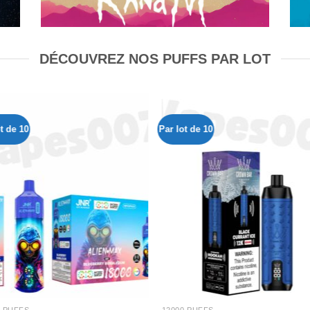
DÉCOUVREZ NOS PUFFS PAR LOT
t de 10
Par lot de 10
Ajouter
Ajou
à la liste
à la l
de
d
souhaits
souh
0 PUFFS
12000 PUFFS