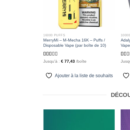
16000 PUFFS
1000
Bar Sound 12K –
MerryMi – M-Mecha 16K – Puffs /
Adaly
posable (par boîte de
Disposable Vape (par boîte de 10)
Vape
Rated
Rate
Jusqu'à :
€
77,43
/boîte
Jusq
1.69
1.05
0
/boîte
out
out
of 5
of
Ajouter à la liste de souhaits
5
a liste de souhaits
DÉCOU