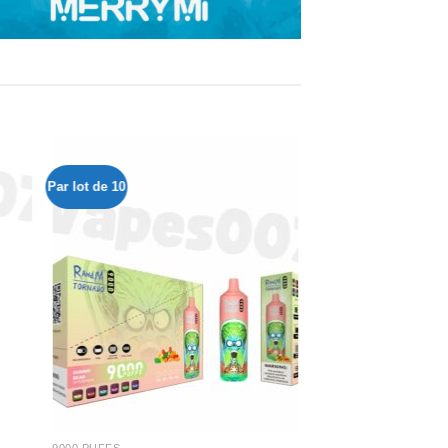
Par lot de 10
ter
Ajouter
iste
à la liste
e
de
aits
souhaits
9000 PUFFS