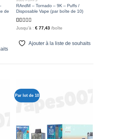
–
RAndM – Tornado – 9K – Puffs /
te de
Disposable Vape (par boîte de 10)
Rated
Jusqu'à :
€
77,43
/boîte
1.00
out
of
Ajouter à la liste de souhaits
5
aits
Par lot de 10
ter
Ajouter
iste
à la liste
e
de
aits
souhaits