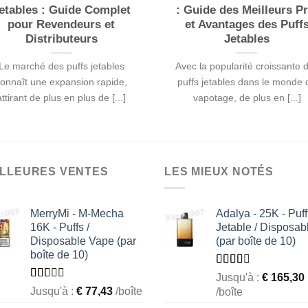
etables : Guide Complet
: Guide des Meilleurs Pr
pour Revendeurs et
et Avantages des Puff
Distributeurs
Jetables
Le marché des puffs jetables
Avec la popularité croissante 
onnaît une expansion rapide,
puffs jetables dans le monde 
attirant de plus en plus de [...]
vapotage, de plus en [...]
ILLEURES VENTES
LES MIEUX NOTÉS
MerryMi - M-Mecha
Adalya - 25K - Puff
16K - Puffs /
Jetable / Disposab
Disposable Vape (par
(par boîte de 10)
boîte de 10)
Rated
Jusqu'à :
€
165,30
2.50
Rated
Jusqu'à :
€
77,43
/boîte
/boîte
out of
1.69