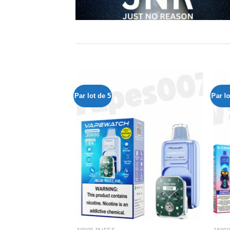
Par lot de 5
Par lo
Ajouter
Ajouter
à la liste
à la liste
de
de
souhaits
souhaits
30000 PUFFS
1800