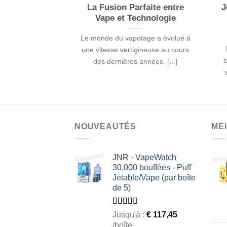
La Fusion Parfaite entre
J
Vape et Technologie
Le monde du vapotage a évolué à
une vitesse vertigineuse au cours
c
des dernières années. [...]
NOUVEAUTÉS
ME
JNR - VapeWatch
30,000 bouffées - Puff
Jetable/Vape (par boîte
de 5)
Rated
Jusqu'à :
€
117,45
2.49
/boîte