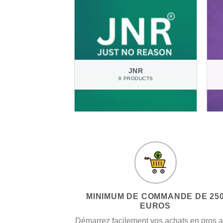
EKI
JNR
RODUCT
8 PRODUCTS
MINIMUM DE COMMANDE DE 25
EUROS
Démarrez facilement vos achats en gros 