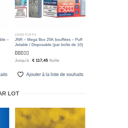
25000 PUFFS
ble –
JNR – Mega Box 25K bouffées – Puff
Jetable / Disposable (par boîte de 10)
Rated
Jusqu'à :
€
117,45
/boîte
1.56
out
of 5
aits
Ajouter à la liste de souhaits
AR LOT