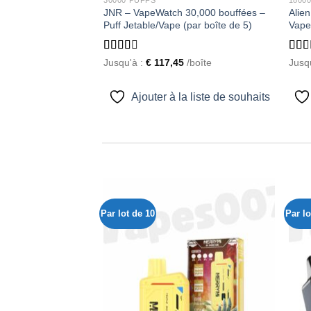
etable / Disposable –
JNR – VapeWatch 30,000 bouffées –
Alien
 10)
Puff Jetable/Vape (par boîte de 5)
Vape
Rated
Rate
boîte
Jusqu'à :
€
117,45
/boîte
Jusq
2.49
1.60
out of
out
5
of 5
a liste de souhaits
Ajouter à la liste de souhaits
Par lot de 10
Par lo
Ajouter
Ajouter
à la liste
à la liste
de
de
souhaits
souhaits