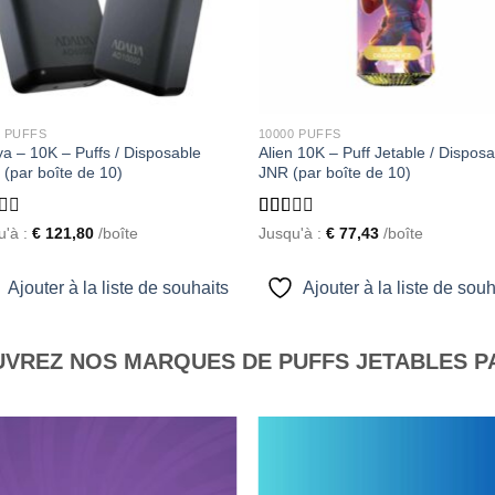
0 PUFFS
10000 PUFFS
a – 10K – Puffs / Disposable
Alien 10K – Puff Jetable / Disposa
 (par boîte de 10)
JNR (par boîte de 10)
d
Rated
u'à :
€
121,80
/boîte
Jusqu'à :
€
77,43
/boîte
1.55
out
of 5
Ajouter à la liste de souhaits
Ajouter à la liste de souh
VREZ NOS MARQUES DE PUFFS JETABLES P