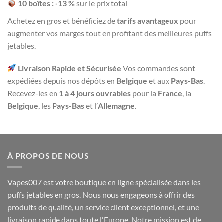
10 boîtes : -13 %
sur le prix total
Achetez en gros et bénéficiez de
tarifs avantageux
pour
augmenter vos marges tout en profitant des meilleures puffs
jetables.
Livraison Rapide et Sécurisée
Vos commandes sont
expédiées depuis nos dépôts en
Belgique
et aux
Pays-Bas
.
Recevez-les en
1 à 4 jours ouvrables
pour la
France
, la
Belgique
, les
Pays-Bas
et l’
Allemagne
.
À PROPOS DE NOUS
Vapes007 est votre boutique en ligne spécialisée dans les
puffs jetables en gros. Nous nous engageons à offrir des
produits de qualité, un service client exceptionnel, et une
livraison rapide dans toute l'Europe. Notre mission est de