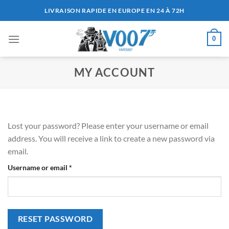
Passer
LIVRAISON RAPIDE EN EUROPE EN 24 À 72H
au
contenu
0
MY ACCOUNT
Lost your password? Please enter your username or email
address. You will receive a link to create a new password via
email.
Required
Username or email
*
RESET PASSWORD