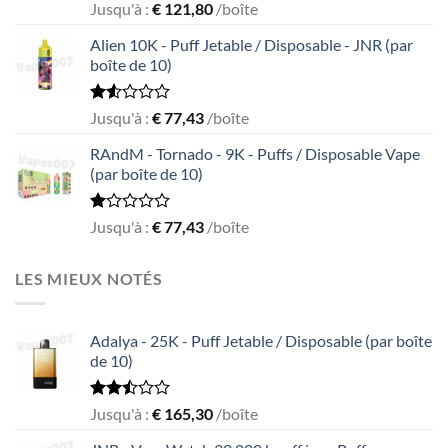
Rated
Jusqu'à :
€
121,80
/boîte
1.05
out
Alien 10K - Puff Jetable / Disposable - JNR (par
of
boîte de 10)
5
Rated
Jusqu'à :
€
77,43
/boîte
1.55
out
RAndM - Tornado - 9K - Puffs / Disposable Vape
of
(par boîte de 10)
5
Rated
Jusqu'à :
€
77,43
/boîte
1.00
out
of
LES MIEUX NOTÉS
5
Adalya - 25K - Puff Jetable / Disposable (par boîte
de 10)
Rated
Jusqu'à :
€
165,30
/boîte
2.50
out