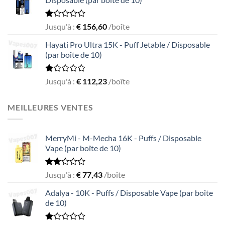
5
Rated
Jusqu'à :
€
156,60
/boîte
1.00
out
Hayati Pro Ultra 15K - Puff Jetable / Disposable
of
(par boîte de 10)
5
Rated
Jusqu'à :
€
112,23
/boîte
1.00
out
of
MEILLEURES VENTES
5
MerryMi - M-Mecha 16K - Puffs / Disposable
Vape (par boîte de 10)
Rated
Jusqu'à :
€
77,43
/boîte
1.69
out
Adalya - 10K - Puffs / Disposable Vape (par boîte
of
de 10)
5