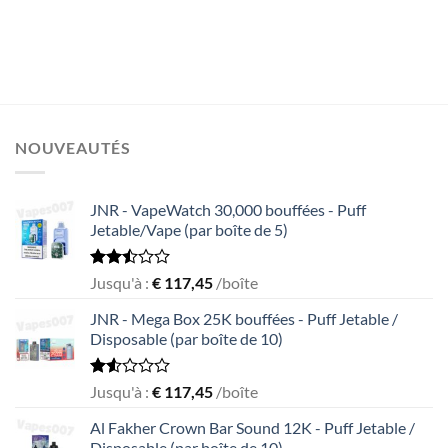
NOUVEAUTÉS
JNR - VapeWatch 30,000 bouffées - Puff
Jetable/Vape (par boîte de 5)
Rated
Jusqu'à :
€
117,45
/boîte
2.49
out
JNR - Mega Box 25K bouffées - Puff Jetable /
of 5
Disposable (par boîte de 10)
Rated
Jusqu'à :
€
117,45
/boîte
1.56
out
Al Fakher Crown Bar Sound 12K - Puff Jetable /
of
Disposable (par boîte de 10)