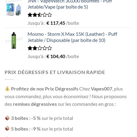
JNR - VapeWatch 30,000 bouffées - Puff
of 5
Jetable/Vape (par boîte de 5)
Rated
Jusqu'à :
€
117,45
/boîte
2.49
out
Mosmo - Storm X Max 15K (Leather) - Puff
of 5
Jetable / Disposable (par boîte de 10)
Rated
Jusqu'à :
€
104,40
/boîte
1.93
out
of 5
PRIX DÉGRESSIFS ET LIVRAISON RAPIDE
Profitez de nos Prix Dégressifs
Chez
Vapes007
, plus
vous commandez, plus vous économisez ! Nous proposons
des
remises dégressives
sur les commandes en gros :
3 boîtes : -5 %
sur le prix total
5 boîtes : -9 %
sur le prix total