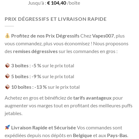
Rated
Jusqu'à :
€
104,40
/boîte
1.93
out
of 5
PRIX DÉGRESSIFS ET LIVRAISON RAPIDE
Profitez de nos Prix Dégressifs
Chez
Vapes007
, plus
vous commandez, plus vous économisez ! Nous proposons
des
remises dégressives
sur les commandes en gros :
3 boîtes : -5 %
sur le prix total
5 boîtes : -9 %
sur le prix total
10 boîtes : -13 %
sur le prix total
Achetez en gros et bénéficiez de
tarifs avantageux
pour
augmenter vos marges tout en profitant des meilleures puffs
jetables.
Livraison Rapide et Sécurisée
Vos commandes sont
expédiées depuis nos dépôts en
Belgique
et aux
Pays-Bas
.