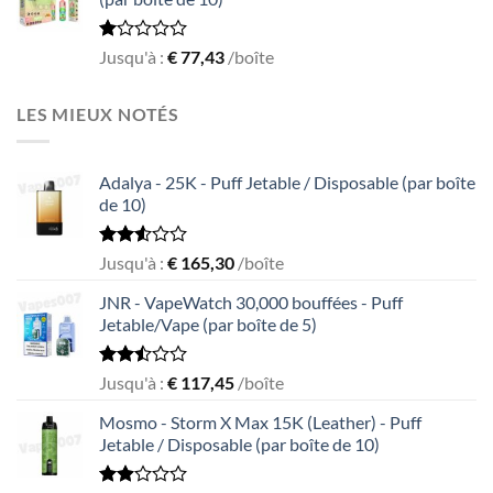
5
Rated
Jusqu'à :
€
77,43
/boîte
1.00
out
of
LES MIEUX NOTÉS
5
Adalya - 25K - Puff Jetable / Disposable (par boîte
de 10)
Rated
Jusqu'à :
€
165,30
/boîte
2.51
out
JNR - VapeWatch 30,000 bouffées - Puff
of 5
Jetable/Vape (par boîte de 5)
Rated
Jusqu'à :
€
117,45
/boîte
2.49
out
Mosmo - Storm X Max 15K (Leather) - Puff
of 5
Jetable / Disposable (par boîte de 10)