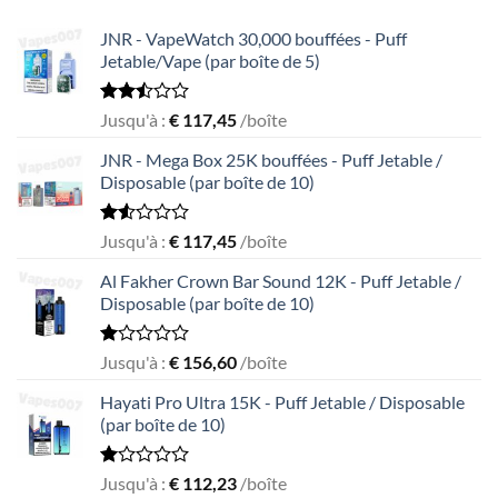
JNR - VapeWatch 30,000 bouffées - Puff
Jetable/Vape (par boîte de 5)
Rated
Jusqu'à :
€
117,45
/boîte
2.49
out
JNR - Mega Box 25K bouffées - Puff Jetable /
of 5
Disposable (par boîte de 10)
Rated
Jusqu'à :
€
117,45
/boîte
1.56
out
Al Fakher Crown Bar Sound 12K - Puff Jetable /
of
Disposable (par boîte de 10)
5
Rated
Jusqu'à :
€
156,60
/boîte
1.00
out
Hayati Pro Ultra 15K - Puff Jetable / Disposable
of
(par boîte de 10)
5
Rated
Jusqu'à :
€
112,23
/boîte
1.00