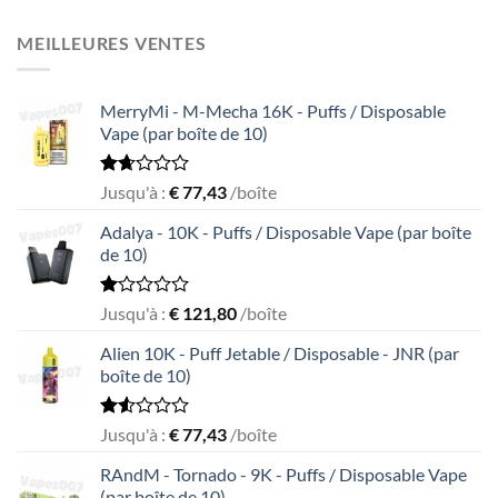
out
of
MEILLEURES VENTES
5
MerryMi - M-Mecha 16K - Puffs / Disposable
Vape (par boîte de 10)
Rated
Jusqu'à :
€
77,43
/boîte
1.69
out
Adalya - 10K - Puffs / Disposable Vape (par boîte
of
de 10)
5
Rated
Jusqu'à :
€
121,80
/boîte
1.05
out
Alien 10K - Puff Jetable / Disposable - JNR (par
of
boîte de 10)
5
Rated
Jusqu'à :
€
77,43
/boîte
1.55
out
RAndM - Tornado - 9K - Puffs / Disposable Vape
of
(par boîte de 10)