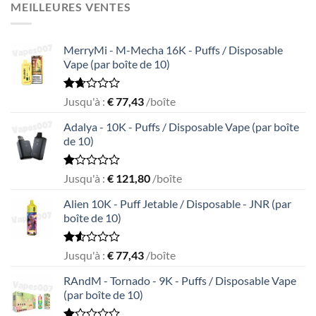
of
MEILLEURES VENTES
5
MerryMi - M-Mecha 16K - Puffs / Disposable
Vape (par boîte de 10)
Rated
Jusqu'à :
€
77,43
/boîte
1.69
out
Adalya - 10K - Puffs / Disposable Vape (par boîte
of
de 10)
5
Rated
Jusqu'à :
€
121,80
/boîte
1.05
out
Alien 10K - Puff Jetable / Disposable - JNR (par
of
boîte de 10)
5
Rated
Jusqu'à :
€
77,43
/boîte
1.55
out
RAndM - Tornado - 9K - Puffs / Disposable Vape
of
(par boîte de 10)
5