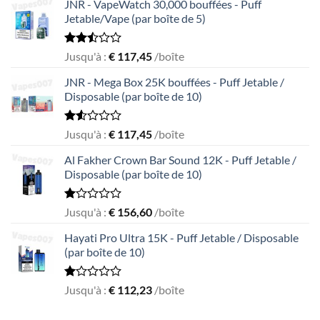
JNR - VapeWatch 30,000 bouffées - Puff
Jetable/Vape (par boîte de 5)
Rated
Jusqu'à :
€
117,45
/boîte
2.49
out
JNR - Mega Box 25K bouffées - Puff Jetable /
of 5
Disposable (par boîte de 10)
Rated
Jusqu'à :
€
117,45
/boîte
1.56
out
Al Fakher Crown Bar Sound 12K - Puff Jetable /
of
Disposable (par boîte de 10)
5
Rated
Jusqu'à :
€
156,60
/boîte
1.00
out
Hayati Pro Ultra 15K - Puff Jetable / Disposable
of
(par boîte de 10)
5
Rated
Jusqu'à :
€
112,23
/boîte
1.00
out