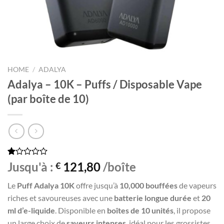
HOME
/
ADALYA
Adalya – 10K – Puffs / Disposable Vape
(par boîte de 10)
Rated
86
Jusqu'à :
121,80
/boîte
€
1.05
out
Le
Puff Adalya 10K
offre jusqu’à
10,000 bouffées
de vapeurs
of
5
riches et savoureuses avec une
batterie longue durée
et
20
based
ml d’e-liquide
. Disponible en
boîtes de 10 unités
, il propose
on
customer
un large choix de
saveurs intenses
, idéal pour les grossistes