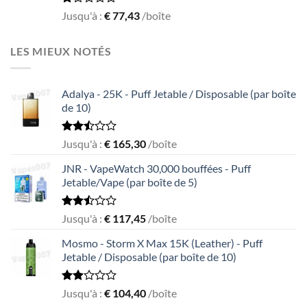
Rated
Jusqu'à :
€
77,43
/boîte
1.00
out
of
LES MIEUX NOTÉS
5
Adalya - 25K - Puff Jetable / Disposable (par boîte
de 10)
Rated
Jusqu'à :
€
165,30
/boîte
2.50
out
JNR - VapeWatch 30,000 bouffées - Puff
of 5
Jetable/Vape (par boîte de 5)
Rated
Jusqu'à :
€
117,45
/boîte
2.49
out
Mosmo - Storm X Max 15K (Leather) - Puff
of 5
Jetable / Disposable (par boîte de 10)
Rated
Jusqu'à :
€
104,40
/boîte
1.93