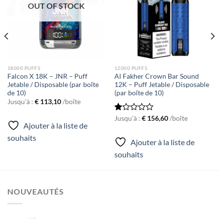
OUT OF STOCK
souhaits
souhaits
18000 PUFFS
12000 PUFFS
Falcon X 18K – JNR – Puff
Al Fakher Crown Bar Sound
Jetable / Disposable (par boîte
12K – Puff Jetable / Disposable
de 10)
(par boîte de 10)
Jusqu'à :
€
113,10
/boîte
Rated
Jusqu'à :
€
156,60
/boîte
Ajouter à la liste de
1.00
out
souhaits
Ajouter à la liste de
of
5
souhaits
NOUVEAUTÉS