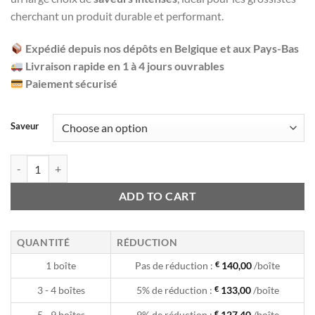
ratings
cherchant un produit durable et performant.
Expédié depuis nos dépôts en Belgique et aux Pays-Bas
Livraison rapide en 1 à 4 jours ouvrables
Paiement sécurisé
Saveur
Adalya - 10K - Puffs / Disposable Vape (par boîte de 10) quantity
ADD TO CART
QUANTITÉ
RÉDUCTION
1 boîte
Pas de réduction :
€
140,00
/boîte
3 - 4 boîtes
5% de réduction :
€
133,00
/boîte
5 - 9 boîtes
9% de réduction :
€
127,40
/boîte