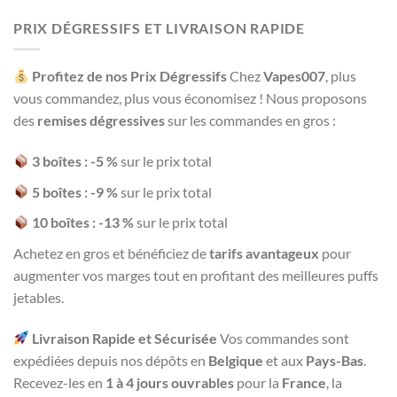
out
of 5
PRIX DÉGRESSIFS ET LIVRAISON RAPIDE
Profitez de nos Prix Dégressifs
Chez
Vapes007
, plus
vous commandez, plus vous économisez ! Nous proposons
des
remises dégressives
sur les commandes en gros :
3 boîtes : -5 %
sur le prix total
5 boîtes : -9 %
sur le prix total
10 boîtes : -13 %
sur le prix total
Achetez en gros et bénéficiez de
tarifs avantageux
pour
augmenter vos marges tout en profitant des meilleures puffs
jetables.
Livraison Rapide et Sécurisée
Vos commandes sont
expédiées depuis nos dépôts en
Belgique
et aux
Pays-Bas
.
Recevez-les en
1 à 4 jours ouvrables
pour la
France
, la