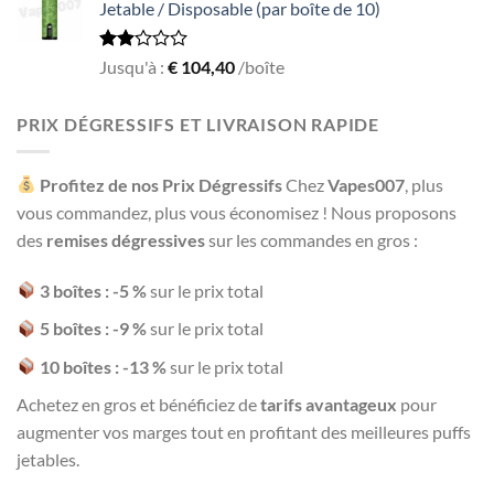
Jetable / Disposable (par boîte de 10)
Rated
Jusqu'à :
€
104,40
/boîte
1.93
out
of 5
PRIX DÉGRESSIFS ET LIVRAISON RAPIDE
Profitez de nos Prix Dégressifs
Chez
Vapes007
, plus
vous commandez, plus vous économisez ! Nous proposons
des
remises dégressives
sur les commandes en gros :
3 boîtes : -5 %
sur le prix total
5 boîtes : -9 %
sur le prix total
10 boîtes : -13 %
sur le prix total
Achetez en gros et bénéficiez de
tarifs avantageux
pour
augmenter vos marges tout en profitant des meilleures puffs
jetables.