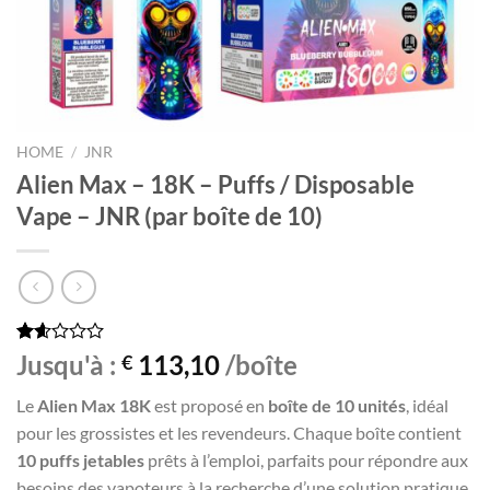
HOME
/
JNR
Alien Max – 18K – Puffs / Disposable
Vape – JNR (par boîte de 10)
Rated
55
Jusqu'à :
113,10
/boîte
€
1.60
out
Le
Alien Max 18K
est proposé en
boîte de 10 unités
, idéal
of
5
pour les grossistes et les revendeurs. Chaque boîte contient
based
10 puffs jetables
prêts à l’emploi, parfaits pour répondre aux
on
customer
besoins des vapoteurs à la recherche d’une solution pratique