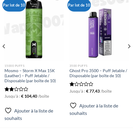
Par lot de 10
Par lot de 10
Ajouter
Ajouter
à la liste
à la liste
de
de
souhaits
souhaits
15000 PUFFS
3500 PUFFS
Mosmo – Storm X Max 15K
Ghost Pro 3500 – Puff Jetable /
(Leather) – Puff Jetable /
Disposable (par boîte de 10)
Disposable (par boîte de 10)
Rated
Jusqu'à :
€
77,43
/boîte
1.00
Rated
Jusqu'à :
€
104,40
/boîte
out
1.93
Ajouter à la liste de
of
out
5
Ajouter à la liste de
of 5
souhaits
souhaits