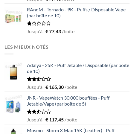
1.55
out
RAndM - Tornado - 9K - Puffs / Disposable Vape
of
(par boîte de 10)
5
Rated
Jusqu'à :
€
77,43
/boîte
1.00
out
of
LES MIEUX NOTÉS
5
Adalya - 25K - Puff Jetable / Disposable (par boîte
de 10)
Rated
Jusqu'à :
€
165,30
/boîte
2.51
out
JNR - VapeWatch 30,000 bouffées - Puff
of 5
Jetable/Vape (par boîte de 5)
Rated
Jusqu'à :
€
117,45
/boîte
2.49
out
Mosmo - Storm X Max 15K (Leather) - Puff
of 5