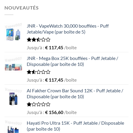
NOUVEAUTÉS
JNR - VapeWatch 30,000 bouffées - Puff
Jetable/Vape (par boîte de 5)
Rated
Jusqu'à :
€
117,45
/boîte
2.49
out
JNR - Mega Box 25K bouffées - Puff Jetable /
of 5
Disposable (par boîte de 10)
Rated
Jusqu'à :
€
117,45
/boîte
1.56
out
Al Fakher Crown Bar Sound 12K - Puff Jetable /
of
Disposable (par boîte de 10)
5
Rated
Jusqu'à :
€
156,60
/boîte
1.00
out
Hayati Pro Ultra 15K - Puff Jetable / Disposable
of
(par boîte de 10)
5