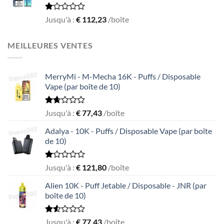
Rated
Jusqu'à :
€
112,23
/boîte
1.00
out
of
MEILLEURES VENTES
5
MerryMi - M-Mecha 16K - Puffs / Disposable
Vape (par boîte de 10)
Rated
Jusqu'à :
€
77,43
/boîte
1.69
out
Adalya - 10K - Puffs / Disposable Vape (par boîte
of
de 10)
5
Rated
Jusqu'à :
€
121,80
/boîte
1.05
out
Alien 10K - Puff Jetable / Disposable - JNR (par
of
boîte de 10)
5
Rated
Jusqu'à :
€
77,43
/boîte