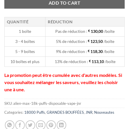
ADD TO CART
QUANTITÉ
RÉDUCTION
1 boîte
Pas de réduction :
€
130,00
/boîte
3 - 4 boîtes
5% de réduction :
€
123,50
/boîte
5 - 9 boîtes
9% de réduction :
€
118,30
/boîte
10 boîtes et plus
13% de réduction :
€
113,10
/boîte
La promotion peut être cumulée avec d'autres modèles. Si
vous souhaitez mélanger les saveurs, veuillez les choisir
une à une.
SKU:
alien-max-18k-puffs-disposable-vape-jnr
Categories:
18000 Puffs
,
GRANDES BOUFFÉES
,
JNR
,
Nouveautes