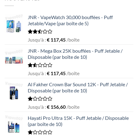
JNR - VapeWatch 30,000 bouffées - Puff
Jetable/Vape (par boîte de 5)
Rated
Jusqu'à :
€
117,45
/boîte
2.49
out
JNR - Mega Box 25K bouffées - Puff Jetable /
of 5
Disposable (par boîte de 10)
Rated
Jusqu'à :
€
117,45
/boîte
1.56
out
Al Fakher Crown Bar Sound 12K - Puff Jetable /
of
Disposable (par boîte de 10)
5
Rated
Jusqu'à :
€
156,60
/boîte
1.00
out
Hayati Pro Ultra 15K - Puff Jetable / Disposable
of
(par boîte de 10)
5