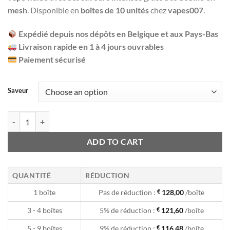
mesh
. Disponible en
boîtes de 10 unités
chez
vapes007
.
Expédié depuis nos dépôts en Belgique et aux Pays-Bas
Livraison rapide en 1 à 4 jours ouvrables
Paiement sécurisé
Saveur
Fumot Digital Box - 12K - Puffs / Disposable Vape (par boîte de 10) qu
ADD TO CART
QUANTITÉ
RÉDUCTION
1 boîte
Pas de réduction :
€
128,00
/boîte
3 - 4 boîtes
5% de réduction :
€
121,60
/boîte
5 - 9 boîtes
9% de réduction :
€
116,48
/boîte