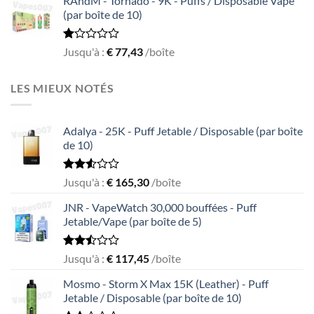
RAndM - Tornado - 9K - Puffs / Disposable Vape
of
(par boîte de 10)
5
Rated
Jusqu'à :
€
77,43
/boîte
1.00
out
of
LES MIEUX NOTÉS
5
Adalya - 25K - Puff Jetable / Disposable (par boîte
de 10)
Rated
Jusqu'à :
€
165,30
/boîte
2.51
out
JNR - VapeWatch 30,000 bouffées - Puff
of 5
Jetable/Vape (par boîte de 5)
Rated
Jusqu'à :
€
117,45
/boîte
2.49
out
Mosmo - Storm X Max 15K (Leather) - Puff
of 5
Jetable / Disposable (par boîte de 10)