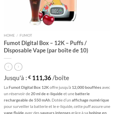
HOME
/
FUMOT
Fumot Digital Box – 12K – Puffs /
Disposable Vape (par boîte de 10)
Jusqu'à :
111,36
/boîte
€
La
Fumot Digital Box 12K
offre jusqu’à
12,000 bouffées
avec
un réservoir de
20 ml de e-liquide
et une
batterie
rechargeable de 550 mAh
. Dotée d’un
affichage numérique
pour surveiller la batterie et le e-liquide, cette puff assure une
vape fluide
avec des
saveurs intenses
grâce à sa
bobine en