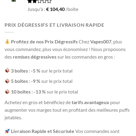
Rated
Jusqu'à :
€
104,40
/boîte
1.93
out
of 5
PRIX DÉGRESSIFS ET LIVRAISON RAPIDE
Profitez de nos Prix Dégressifs
Chez
Vapes007
, plus
vous commandez, plus vous économisez ! Nous proposons
des
remises dégressives
sur les commandes en gros :
3 boîtes : -5 %
sur le prix total
5 boîtes : -9 %
sur le prix total
10 boîtes : -13 %
sur le prix total
Achetez en gros et bénéficiez de
tarifs avantageux
pour
augmenter vos marges tout en profitant des meilleures puffs
jetables.
Livraison Rapide et Sécurisée
Vos commandes sont