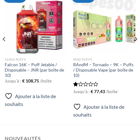
Ajouter
Ajouter
à la liste
à la liste
de
de
souhaits
souhaits
16000 PUFFS
9000 PUFFS
Falcon 16K – Puff Jetable /
RAndM – Tornado – 9K – Puffs
Disposable – JNR (par boîte de
/ Disposable Vape (par boîte de
10)
10)
Jusqu'à :
€
108,75
/boîte
Rated
Jusqu'à :
€
77,43
/boîte
Ajouter à la liste de
1.00
out
souhaits
Ajouter à la liste de
of
5
souhaits
NOUVEAUTÉS