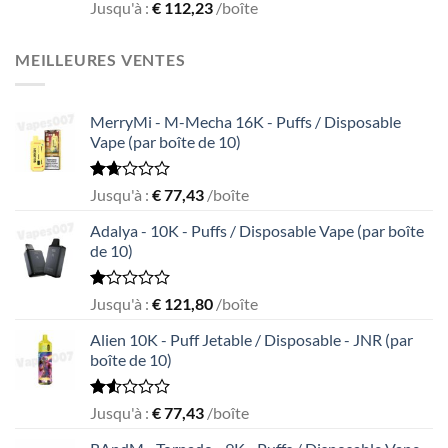
Rated
Jusqu'à :
€
112,23
/boîte
1.00
out
of
MEILLEURES VENTES
5
MerryMi - M-Mecha 16K - Puffs / Disposable
Vape (par boîte de 10)
Rated
Jusqu'à :
€
77,43
/boîte
1.69
out
Adalya - 10K - Puffs / Disposable Vape (par boîte
of
de 10)
5
Rated
Jusqu'à :
€
121,80
/boîte
1.05
out
Alien 10K - Puff Jetable / Disposable - JNR (par
of
boîte de 10)
5
Rated
Jusqu'à :
€
77,43
/boîte
1.55
out