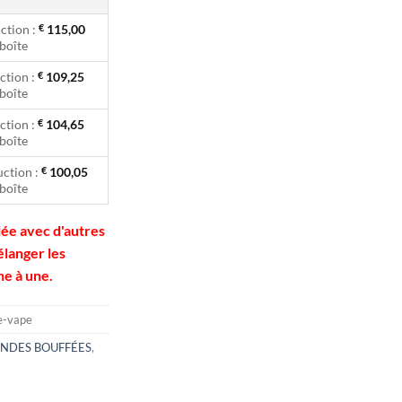
ction :
€
115,00
boîte
ction :
€
109,25
boîte
ction :
€
104,65
boîte
ction :
€
100,05
boîte
ée avec d'autres
élanger les
ne à une.
e-vape
NDES BOUFFÉES
,