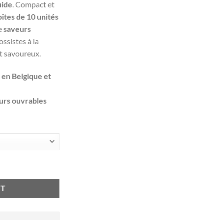
uide
. Compact et
îtes de 10 unités
e
saveurs
ossistes à la
et savoureux.
 en Belgique et
ours ouvrables
able Vape (par boîte de 10) quantity
RT