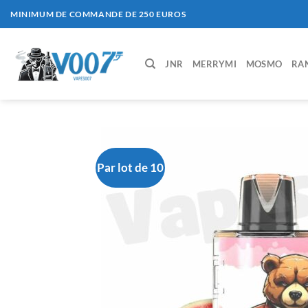
Passer
MINIMUM DE COMMANDE DE 250 EUROS
au
contenu
JNR
MERRYMI
MOSMO
RA
Par lot de 10