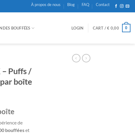
À propos de nous
Blog
FAQ
Contact
NDES BOUFFÉES
LOGIN
CART /
€
0,00
0
– Puffs /
par boîte
boîte
périence de
00 bouffées
et