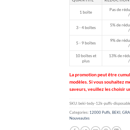
Pas de rédu
1 boîte
/
5% de rédu
3 - 4 boîtes
/
9% de rédu
5 - 9 boîtes
/
10 boîtes et
13% de rédu
plus
/
La promotion peut être cumul
modèles. Si vous souhaitez m
saveurs, veuillez les choisir u
SKU:
beki-tedy-12k-puffs-disposabl
Categories:
12000 Puffs
,
BEKI
,
GRA
Nouveautes