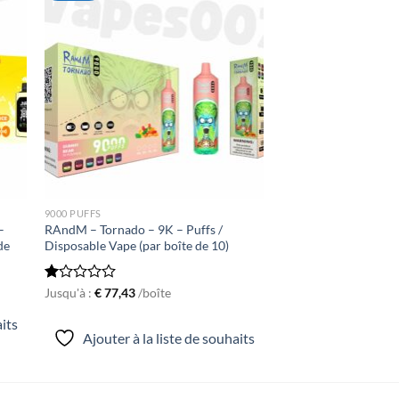
ter
Ajouter
iste
à la liste
de
its
souhaits
9000 PUFFS
–
RAndM – Tornado – 9K – Puffs /
de
Disposable Vape (par boîte de 10)
Rated
Jusqu'à :
€
77,43
/boîte
1.00
out
aits
of
Ajouter à la liste de souhaits
5