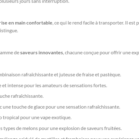
plusieurs jours sans interruption.
rise en main confortable
, ce qui le rend facile à transporter. Il e
istingue.
 gamme de
saveurs innovantes
, chacune conçue pour offrir une exp
binaison rafraîchissante et juteuse de fraise et pastèque.
 et intense pour les amateurs de sensations fortes.
uche rafraîchissante.
ec une touche de glace pour une sensation rafraîchissante.
io tropical pour une vape exotique.
is types de melons pour une explosion de saveurs fruitées.
 mélange acidulé de myrtilles et framboises pour une expérience u