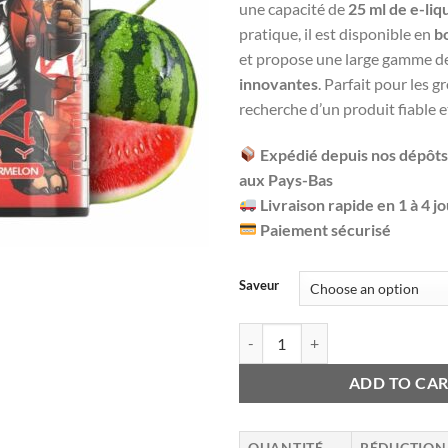
une capacité de
25 ml de e-liq
pratique, il est disponible en
bo
et propose une large gamme d
innovantes
. Parfait pour les gr
recherche d’un produit fiable 
Expédié depuis nos dépôts
aux Pays-Bas
Livraison rapide en 1 à 4 j
Paiement sécurisé
Saveur
Beki - Tedy - 12K - Puffs / Dispos
ADD TO CA
QUANTITÉ
RÉDUCTION