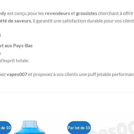
edy
est conçu pour les
revendeurs
et
grossistes
cherchant à offri
iété de saveurs
, il garantit une satisfaction durable pour vos client
é
et aux Pays-Bas
s
d’esprit totale.
hez
vapes007
et proposez à vos clients une puff jetable performant
t de 10
Par lot de 10