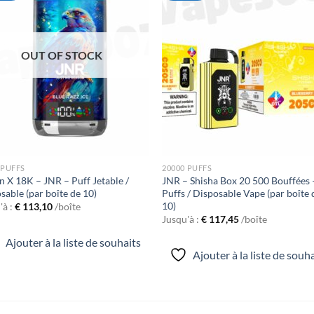
Ajouter
Ajou
à la liste
à la l
de
de
souhaits
souha
OUT OF STOCK
 PUFFS
20000 PUFFS
n X 18K – JNR – Puff Jetable /
JNR – Shisha Box 20 500 Bouffées 
sable (par boîte de 10)
Puffs / Disposable Vape (par boîte 
10)
'à :
€
113,10
/boîte
Jusqu'à :
€
117,45
/boîte
Ajouter à la liste de souhaits
Ajouter à la liste de souh