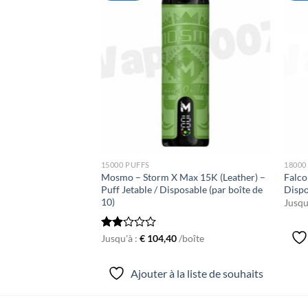
Ajouter
Ajouter
à la liste
à la liste
de
de
souhaits
souhaits
15000 PUFFS
18000
Jetable / Disposable
Mosmo – Storm X Max 15K (Leather) –
Falco
 10)
Puff Jetable / Disposable (par boîte de
Dispo
10)
boîte
Jusqu
a liste de souhaits
Rated
Jusqu'à :
€
104,40
/boîte
1.93
out
of 5
Ajouter à la liste de souhaits