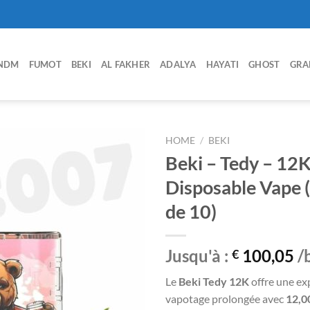
NDM
FUMOT
BEKI
AL FAKHER
ADALYA
HAYATI
GHOST
GRA
HOME
/
BEKI
Beki – Tedy – 12K 
Disposable Vape (
Ajouter
de 10)
à la liste
de
souhaits
Jusqu'à :
100,05
/
€
Le
Beki Tedy 12K
offre une ex
vapotage prolongée avec
12,0