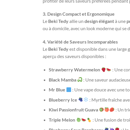
profiter de leurs saveurs préférées pendant 
3. Design Compact et Ergonomique
Le
Beki Tedy
allie un
design élégant
à une
p
ou à domicile, avec un look moderne qui se d
4. Variété de Saveurs Incomparables
Le
Beki Tedy
est disponible dans une large
aperçu des saveurs disponibles :
Strawberry Watermelon
: Une com
Black Mamba
: Une saveur audacieuse
Mr Blue
: Une vape douce avec une to
Blueberry Ice
: Myrtille fraîche av
Kiwi Passionfruit Guava
: Un tr
Triple Melon
: Une fusion de tro
Blueberry Sour Raspberry
: Un