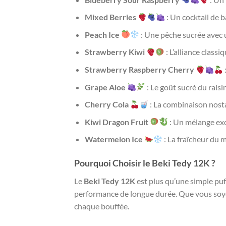
Mixed Berries
: Un cocktail de b
Peach Ice
: Une pêche sucrée avec 
Strawberry Kiwi
: L’alliance classi
Strawberry Raspberry Cherry
Grape Aloe
: Le goût sucré du raisi
Cherry Cola
: La combinaison nostal
Kiwi Dragon Fruit
: Un mélange exo
Watermelon Ice
: La fraîcheur du 
Pourquoi Choisir le Beki Tedy 12K ?
Le
Beki Tedy 12K
est plus qu’une simple puff
performance de longue durée. Que vous so
chaque bouffée.