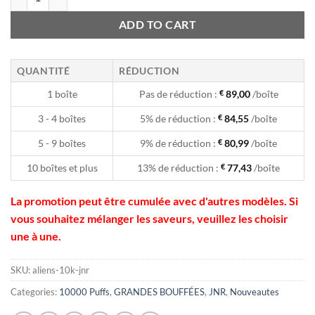
ADD TO CART
QUANTITÉ
RÉDUCTION
1 boîte
Pas de réduction :
€
89,00
/boîte
3 - 4 boîtes
5% de réduction :
€
84,55
/boîte
5 - 9 boîtes
9% de réduction :
€
80,99
/boîte
10 boîtes et plus
13% de réduction :
€
77,43
/boîte
La promotion peut être cumulée avec d'autres modèles. Si
vous souhaitez mélanger les saveurs, veuillez les choisir
une à une.
SKU:
aliens-10k-jnr
Categories:
10000 Puffs
,
GRANDES BOUFFÉES
,
JNR
,
Nouveautes