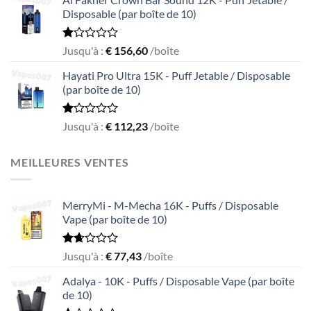
of
Disposable (par boîte de 10)
5
Rated
Jusqu'à :
€
156,60
/boîte
1.00
out
Hayati Pro Ultra 15K - Puff Jetable / Disposable
of
(par boîte de 10)
5
Rated
Jusqu'à :
€
112,23
/boîte
1.00
out
of
MEILLEURES VENTES
5
MerryMi - M-Mecha 16K - Puffs / Disposable
Vape (par boîte de 10)
Rated
Jusqu'à :
€
77,43
/boîte
1.69
out
Adalya - 10K - Puffs / Disposable Vape (par boîte
of
de 10)
5