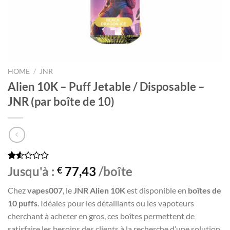
HOME
/
JNR
Alien 10K – Puff Jetable / Disposable –
JNR (par boîte de 10)
Rated
55
Jusqu'à :
77,43
/boîte
€
1.55
out
Chez
vapes007
, le
JNR Alien 10K
est disponible en
boîtes de
of
5
10 puffs
. Idéales pour les détaillants ou les vapoteurs
based
cherchant à acheter en gros, ces boîtes permettent de
on
customer
satisfaire les besoins des clients à la recherche d’une solution