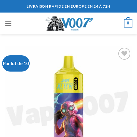
Passer
LIVRAISON RAPIDE EN EUROPE EN 24 À 72H
au
contenu
0
Par lot de 10
Ajouter
à la liste
de
souhaits