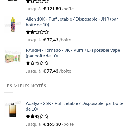
Rated
Jusqu'à :
€
121,80
/boîte
1.05
out
Alien 10K - Puff Jetable / Disposable - JNR (par
of
boîte de 10)
5
Rated
Jusqu'à :
€
77,43
/boîte
1.55
out
RAndM - Tornado - 9K - Puffs / Disposable Vape
of
(par boîte de 10)
5
Rated
Jusqu'à :
€
77,43
/boîte
1.00
out
of
LES MIEUX NOTÉS
5
Adalya - 25K - Puff Jetable / Disposable (par boîte
de 10)
Rated
Jusqu'à :
€
165,30
/boîte
2.50