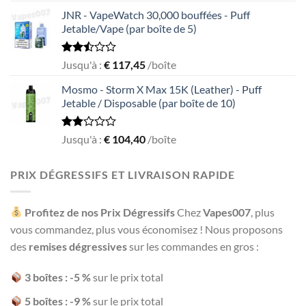
out
JNR - VapeWatch 30,000 bouffées - Puff
of 5
Jetable/Vape (par boîte de 5)
Rated
Jusqu'à :
€
117,45
/boîte
2.49
out
Mosmo - Storm X Max 15K (Leather) - Puff
of 5
Jetable / Disposable (par boîte de 10)
Rated
Jusqu'à :
€
104,40
/boîte
1.93
out
of 5
PRIX DÉGRESSIFS ET LIVRAISON RAPIDE
Profitez de nos Prix Dégressifs
Chez
Vapes007
, plus
vous commandez, plus vous économisez ! Nous proposons
des
remises dégressives
sur les commandes en gros :
3 boîtes : -5 %
sur le prix total
5 boîtes : -9 %
sur le prix total