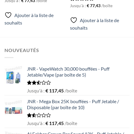
Rated
Jusqu'à :
€
77,43
/boîte
1.00
Rated
Jusqu'à :
€
77,43
/boîte
out
1.00
Ajouter à la liste de
of
out
5
Ajouter à la liste de
of
souhaits
5
souhaits
NOUVEAUTÉS
JNR - VapeWatch 30,000 bouffées - Puff
Jetable/Vape (par boîte de 5)
Rated
Jusqu'à :
€
117,45
/boîte
2.49
out
JNR - Mega Box 25K bouffées - Puff Jetable /
of 5
Disposable (par boîte de 10)
Rated
Jusqu'à :
€
117,45
/boîte
1.56
out
Al Fakher Crown Bar Sound 12K - Puff Jetable /