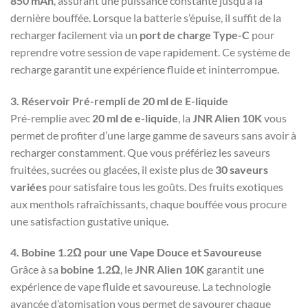
850 mAh
, assurant une puissance constante jusqu’à la
dernière bouffée. Lorsque la batterie s’épuise, il suffit de la
recharger facilement via un
port de charge Type-C
pour
reprendre votre session de vape rapidement. Ce système de
recharge garantit une expérience fluide et ininterrompue.
3. Réservoir Pré-rempli de 20 ml de E-liquide
Pré-remplie avec
20 ml de e-liquide
, la
JNR Alien 10K
vous
permet de profiter d’une large gamme de saveurs sans avoir à
recharger constamment. Que vous préfériez les saveurs
fruitées, sucrées ou glacées, il existe plus de
30 saveurs
variées
pour satisfaire tous les goûts. Des fruits exotiques
aux menthols rafraîchissants, chaque bouffée vous procure
une satisfaction gustative unique.
4. Bobine 1.2Ω pour une Vape Douce et Savoureuse
Grâce à sa
bobine 1.2Ω
, le
JNR Alien 10K
garantit une
expérience de vape fluide et savoureuse. La technologie
avancée d’atomisation vous permet de savourer chaque