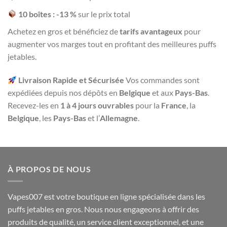
10 boîtes : -13 %
sur le prix total
Achetez en gros et bénéficiez de
tarifs avantageux
pour
augmenter vos marges tout en profitant des meilleures puffs
jetables.
Livraison Rapide et Sécurisée
Vos commandes sont
expédiées depuis nos dépôts en
Belgique
et aux
Pays-Bas
.
Recevez-les en
1 à 4 jours ouvrables
pour la
France
, la
Belgique
, les
Pays-Bas
et l’
Allemagne
.
À PROPOS DE NOUS
Vapes007 est votre boutique en ligne spécialisée dans les
puffs jetables en gros. Nous nous engageons à offrir des
produits de qualité, un service client exceptionnel, et une