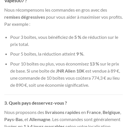
Vapes007 ?
Nous récompensons les commandes en gros avec des
remises dégressives
pour vous aider à maximiser vos profits.
Par exemple :
Pour 3 boîtes, vous bénéficiez de
5 %
de réduction sur le
prix total.
Pour 5 boîtes, la réduction atteint
9 %
.
Pour 10 boîtes ou plus, vous économisez
13 %
sur le prix
de base. Si une boîte de
JNR Alien 10K
est vendue à 89 €,
une commande de 10 boîtes vous coûtera 774,3 € au lieu
de 890 €, soit une économie significative.
3.
Quels pays desservez-vous ?
Nous proposons des
livraisons rapides
en
France
,
Belgique
,
Pays-Bas
, et
Allemagne
. Les commandes sont généralement
livrées en
1 à 4 jours ouvrables
selon votre localisation.