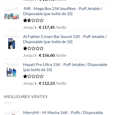
2.49
out
JNR - Mega Box 25K bouffées - Puff Jetable /
of 5
Disposable (par boîte de 10)
Rated
Jusqu'à :
€
117,45
/boîte
1.56
out
Al Fakher Crown Bar Sound 12K - Puff Jetable /
of
Disposable (par boîte de 10)
5
Rated
Jusqu'à :
€
156,60
/boîte
1.00
out
Hayati Pro Ultra 15K - Puff Jetable / Disposable
of
(par boîte de 10)
5
Rated
Jusqu'à :
€
112,23
/boîte
1.00
out
of
MEILLEURES VENTES
5
MerryMi - M-Mecha 16K - Puffs / Disposable