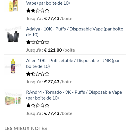
Vape (par boîte de 10)
Rated
Jusqu'à :
€
77,43
/boîte
1.69
out
Adalya - 10K - Puffs / Disposable Vape (par boîte
of
de 10)
5
Rated
Jusqu'à :
€
121,80
/boîte
1.05
out
Alien 10K - Puff Jetable / Disposable - JNR (par
of
boîte de 10)
5
Rated
Jusqu'à :
€
77,43
/boîte
1.55
out
RAndM - Tornado - 9K - Puffs / Disposable Vape
of
(par boîte de 10)
5
Rated
Jusqu'à :
€
77,43
/boîte
1.00
out
of
LES MIEUX NOTÉS