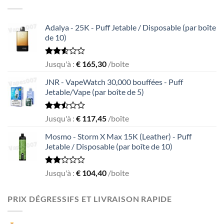
5
Adalya - 25K - Puff Jetable / Disposable (par boîte
de 10)
Rated
Jusqu'à :
€
165,30
/boîte
2.51
out
JNR - VapeWatch 30,000 bouffées - Puff
of 5
Jetable/Vape (par boîte de 5)
Rated
Jusqu'à :
€
117,45
/boîte
2.49
out
Mosmo - Storm X Max 15K (Leather) - Puff
of 5
Jetable / Disposable (par boîte de 10)
Rated
Jusqu'à :
€
104,40
/boîte
1.93
out
of 5
PRIX DÉGRESSIFS ET LIVRAISON RAPIDE