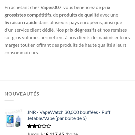
En achetant chez
Vapes007
, vous bénéficiez de
prix
grossistes compétitifs
, de
produits de qualité
avec une
livraison rapide
dans plusieurs pays européens, ainsi que
d’un service client dédié. Nos
prix dégressifs
et nos remises
sur gros volumes permettent à nos clients de maximiser leurs
marges tout en offrant des produits de haute qualité à leurs
consommateurs.
NOUVEAUTÉS
JNR - VapeWatch 30,000 bouffées - Puff
Jetable/Vape (par boîte de 5)
Rated
Jusqu'à :
€
117,45
/boîte