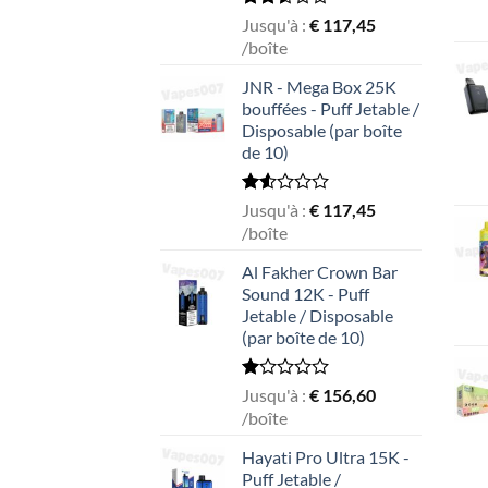
Rated
Jusqu'à :
€
117,45
2.49
/boîte
out
of 5
JNR - Mega Box 25K
bouffées - Puff Jetable /
Disposable (par boîte
de 10)
Rated
Jusqu'à :
€
117,45
1.56
/boîte
out
of
Al Fakher Crown Bar
5
Sound 12K - Puff
Jetable / Disposable
(par boîte de 10)
Rated
Jusqu'à :
€
156,60
1.00
/boîte
out
of
Hayati Pro Ultra 15K -
5
Puff Jetable /