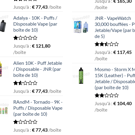
Jusqu'à :
€
165,30
2.51
Rated
Jusqu'à :
€
77,43
/boîte
/boîte
out
1.69
of 5
out
Adalya - 10K - Puffs /
JNR - VapeWatch
of
Disposable Vape (par
30,000 bouffées - P
5
boîte de 10)
Jetable/Vape (par b
de 5)
Rated
Jusqu'à :
€
121,80
1.05
Rated
/boîte
Jusqu'à :
€
117,45
out
2.49
/boîte
of
out
Alien 10K - Puff Jetable
5
of 5
/ Disposable - JNR (par
Mosmo - Storm X 
boîte de 10)
15K (Leather) - Puf
Jetable / Disposabl
(par boîte de 10)
Rated
Jusqu'à :
€
77,43
/boîte
1.55
out
RAndM - Tornado - 9K -
Rated
Jusqu'à :
€
104,40
of
Puffs / Disposable Vape
1.93
/boîte
5
out
(par boîte de 10)
of 5
Rated
Jusqu'à :
€
77,43
/boîte
1.00