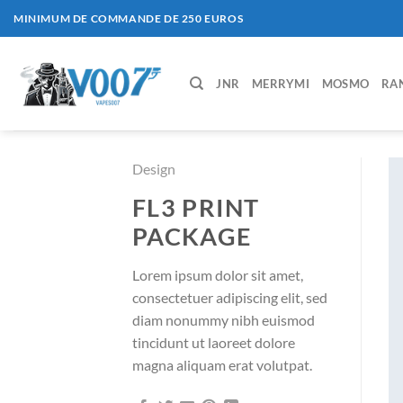
Passer
MINIMUM DE COMMANDE DE 250 EUROS
au
contenu
JNR
MERRYMI
MOSMO
RA
Design
FL3 PRINT
PACKAGE
Lorem ipsum dolor sit amet,
consectetuer adipiscing elit, sed
diam nonummy nibh euismod
tincidunt ut laoreet dolore
magna aliquam erat volutpat.