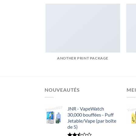
AZINE
ANOTHER PRINT PACKAGE
NOUVEAUTÉS
MEI
JNR - VapeWatch
30,000 bouffées - Puff
Jetable/Vape (par boîte
de 5)