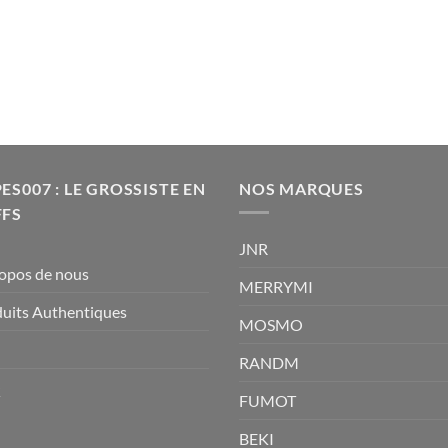
out
of
5
ES007 : LE GROSSISTE EN
NOS MARQUES
FFS
JNR
opos de nous
MERRYMI
uits Authentiques
MOSMO
RANDM
Q
FUMOT
BEKI