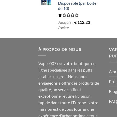
Disposable (par boîte
de 10)
Rated
Jusqu'à :
€
112,23
1.00
/boîte
out
of
5
À PROPOS DE NOUS
VAP
PU
Vapes007 est votre boutique en
ligne spécialisée dans les puffs
À pr
jetables en gros. Nous nous
Prod
engageons à offrir des produits de
qualité, un service client
Blog
exceptionnel, et une livraison
FA
rapide dans toute l'Europe. Notre
mission est de vous fournir une
expérience d'achat optimale tout