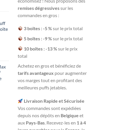
économisez ! Nous proposons des
remises dégressives
sur les
commandes en gros :
uff
3 boîtes : -5 %
sur le prix total
oîte
5 boîtes : -9 %
sur le prix total
10 boîtes : -13 %
sur le prix
total
Achetez en gros et bénéficiez de
Max
f
tarifs avantageux
pour augmenter
e
vos marges tout en profitant des
meilleures puffs jetables.
Livraison Rapide et Sécurisée
Vos commandes sont expédiées
depuis nos dépôts en
Belgique
et
aux
Pays-Bas
. Recevez-les en
1 à 4
jours ouvrables
pour la
France
, la