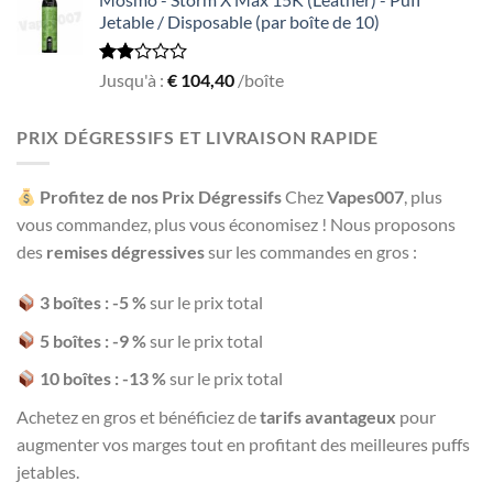
of 5
Jetable / Disposable (par boîte de 10)
Rated
Jusqu'à :
€
104,40
/boîte
1.93
out
of 5
PRIX DÉGRESSIFS ET LIVRAISON RAPIDE
Profitez de nos Prix Dégressifs
Chez
Vapes007
, plus
vous commandez, plus vous économisez ! Nous proposons
des
remises dégressives
sur les commandes en gros :
3 boîtes : -5 %
sur le prix total
5 boîtes : -9 %
sur le prix total
10 boîtes : -13 %
sur le prix total
Achetez en gros et bénéficiez de
tarifs avantageux
pour
augmenter vos marges tout en profitant des meilleures puffs
jetables.