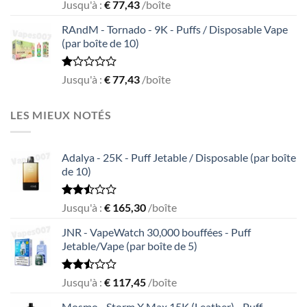
Rated
Jusqu'à :
€
77,43
/boîte
1.55
out
RAndM - Tornado - 9K - Puffs / Disposable Vape
of
(par boîte de 10)
5
Rated
Jusqu'à :
€
77,43
/boîte
1.00
out
of
LES MIEUX NOTÉS
5
Adalya - 25K - Puff Jetable / Disposable (par boîte
de 10)
Rated
Jusqu'à :
€
165,30
/boîte
2.50
out
JNR - VapeWatch 30,000 bouffées - Puff
of 5
Jetable/Vape (par boîte de 5)
Rated
Jusqu'à :
€
117,45
/boîte
2.49
out
Mosmo - Storm X Max 15K (Leather) - Puff