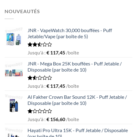
NOUVEAUTÉS
JNR - VapeWatch 30,000 bouffées - Puff
Jetable/Vape (par boîte de 5)
Rated
Jusqu'à :
€
117,45
/boîte
2.49
out
JNR - Mega Box 25K bouffées - Puff Jetable /
of 5
Disposable (par boîte de 10)
Rated
Jusqu'à :
€
117,45
/boîte
1.56
out
Al Fakher Crown Bar Sound 12K - Puff Jetable /
of
Disposable (par boîte de 10)
5
Rated
Jusqu'à :
€
156,60
/boîte
1.00
out
Hayati Pro Ultra 15K - Puff Jetable / Disposable
of
(par boîte de 10)