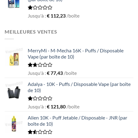
5
Rated
Jusqu'à :
€
112,23
/boîte
1.00
out
of
MEILLEURES VENTES
5
MerryMi - M-Mecha 16K - Puffs / Disposable
Vape (par boîte de 10)
Rated
Jusqu'à :
€
77,43
/boîte
1.69
out
Adalya - 10K - Puffs / Disposable Vape (par boîte
of
de 10)
5
Rated
Jusqu'à :
€
121,80
/boîte
1.05
out
Alien 10K - Puff Jetable / Disposable - JNR (par
of
boîte de 10)
5