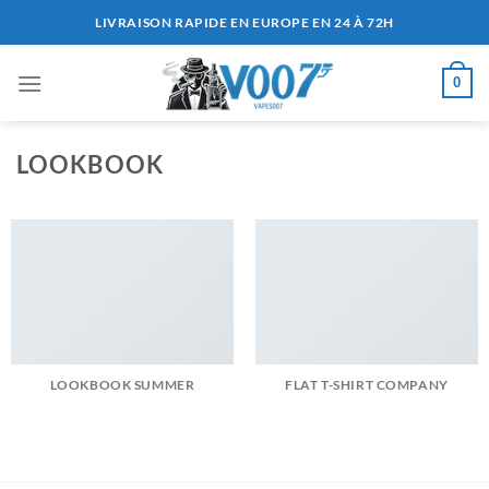
Passer
LIVRAISON RAPIDE EN EUROPE EN 24 À 72H
au
contenu
0
LOOKBOOK
LOOKBOOK SUMMER
FLAT T-SHIRT COMPANY