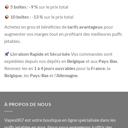
5 boîtes : -9 %
sur le prix total
10 boîtes : -13 %
sur le prix total
Achetez en gros et bénéficiez de
tarifs avantageux
pour
augmenter vos marges tout en profitant des meilleures puffs
jetables.
Livraison Rapide et Sécurisée
Vos commandes sont
expédiées depuis nos dépôts en
Belgique
et aux
Pays-Bas
.
Recevez-les en
1 à 4 jours ouvrables
pour la
France
, la
Belgique
, les
Pays-Bas
et l’
Allemagne
.
À PROPOS DE NOUS
Vapes007 est votre boutique en ligne spécialisée dans les
puffs jetables en gros. Nous nous engageons à offrir des