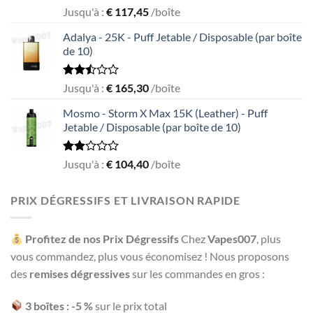
Rated
Jusqu'à :
€
117,45
/boîte
2.50
out
Adalya - 25K - Puff Jetable / Disposable (par boîte
of 5
de 10)
Rated
Jusqu'à :
€
165,30
/boîte
2.50
out
Mosmo - Storm X Max 15K (Leather) - Puff
of 5
Jetable / Disposable (par boîte de 10)
Rated
Jusqu'à :
€
104,40
/boîte
1.91
out
of 5
PRIX DÉGRESSIFS ET LIVRAISON RAPIDE
Profitez de nos Prix Dégressifs
Chez
Vapes007
, plus
vous commandez, plus vous économisez ! Nous proposons
des
remises dégressives
sur les commandes en gros :
3 boîtes : -5 %
sur le prix total