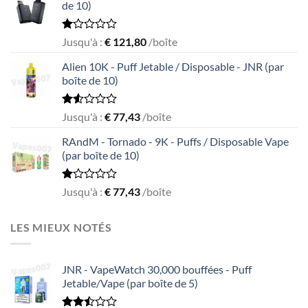
de 10)
5
Rated
Jusqu'à :
€
121,80
/boîte
1.05
out
Alien 10K - Puff Jetable / Disposable - JNR (par
of
boîte de 10)
5
Rated
Jusqu'à :
€
77,43
/boîte
1.55
out
RAndM - Tornado - 9K - Puffs / Disposable Vape
of
(par boîte de 10)
5
Rated
Jusqu'à :
€
77,43
/boîte
1.00
out
of
LES MIEUX NOTÉS
5
JNR - VapeWatch 30,000 bouffées - Puff
Jetable/Vape (par boîte de 5)