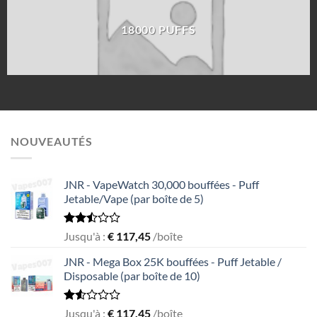
18000 PUFFS
NOUVEAUTÉS
JNR - VapeWatch 30,000 bouffées - Puff
Jetable/Vape (par boîte de 5)
Rated
Jusqu'à :
€
117,45
/boîte
2.50
out
JNR - Mega Box 25K bouffées - Puff Jetable /
of 5
Disposable (par boîte de 10)
Rated
Jusqu'à :
€
117,45
/boîte