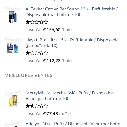
1.56
out
Al Fakher Crown Bar Sound 12K - Puff Jetable /
of
Disposable (par boîte de 10)
5
Rated
Jusqu'à :
€
156,60
/boîte
1.00
out
Hayati Pro Ultra 15K - Puff Jetable / Disposable
of
(par boîte de 10)
5
Rated
Jusqu'à :
€
112,23
/boîte
1.00
out
of
MEILLEURES VENTES
5
MerryMi - M-Mecha 16K - Puffs / Disposable
Vape (par boîte de 10)
Rated
Jusqu'à :
€
77,43
/boîte
1.68
out
Adalya - 10K - Puffs / Disposable Vape (par boîte
of