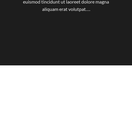
euismod tincidunt ut laoreet dolore magna
aliquam erat volutpat….