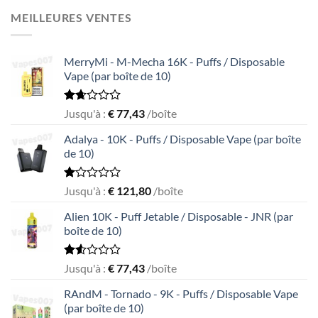
out
of
MEILLEURES VENTES
5
MerryMi - M-Mecha 16K - Puffs / Disposable
Vape (par boîte de 10)
Rated
Jusqu'à :
€
77,43
/boîte
1.69
out
Adalya - 10K - Puffs / Disposable Vape (par boîte
of
de 10)
5
Rated
Jusqu'à :
€
121,80
/boîte
1.05
out
Alien 10K - Puff Jetable / Disposable - JNR (par
of
boîte de 10)
5
Rated
Jusqu'à :
€
77,43
/boîte
1.55
out
RAndM - Tornado - 9K - Puffs / Disposable Vape
of
(par boîte de 10)
5