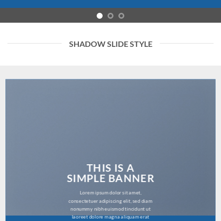
SHADOW SLIDE STYLE
THIS IS A
SIMPLE BANNER
Lorem ipsum dolor sit amet,
consectetuer adipiscing elit, sed diam
nonummy nibh euismod tincidunt ut
laoreet dolore magna aliquam erat