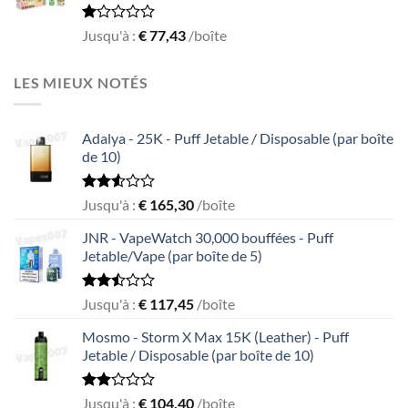
Rated
Jusqu'à :
€
77,43
/boîte
1.00
out
of
LES MIEUX NOTÉS
5
Adalya - 25K - Puff Jetable / Disposable (par boîte
de 10)
Rated
Jusqu'à :
€
165,30
/boîte
2.51
out
JNR - VapeWatch 30,000 bouffées - Puff
of 5
Jetable/Vape (par boîte de 5)
Rated
Jusqu'à :
€
117,45
/boîte
2.49
out
Mosmo - Storm X Max 15K (Leather) - Puff
of 5
Jetable / Disposable (par boîte de 10)
Rated
Jusqu'à :
€
104,40
/boîte