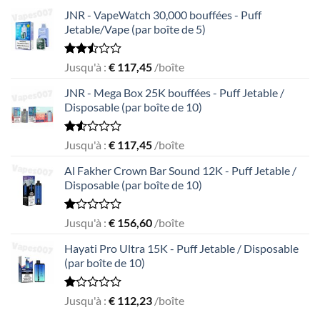
JNR - VapeWatch 30,000 bouffées - Puff
Jetable/Vape (par boîte de 5)
Rated
Jusqu'à :
€
117,45
/boîte
2.49
out
JNR - Mega Box 25K bouffées - Puff Jetable /
of 5
Disposable (par boîte de 10)
Rated
Jusqu'à :
€
117,45
/boîte
1.56
out
Al Fakher Crown Bar Sound 12K - Puff Jetable /
of
Disposable (par boîte de 10)
5
Rated
Jusqu'à :
€
156,60
/boîte
1.00
out
Hayati Pro Ultra 15K - Puff Jetable / Disposable
of
(par boîte de 10)
5
Rated
Jusqu'à :
€
112,23
/boîte
1.00