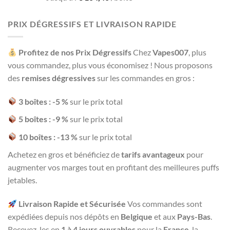
1.93
out
of 5
PRIX DÉGRESSIFS ET LIVRAISON RAPIDE
Profitez de nos Prix Dégressifs
Chez
Vapes007
, plus
vous commandez, plus vous économisez ! Nous proposons
des
remises dégressives
sur les commandes en gros :
3 boîtes : -5 %
sur le prix total
5 boîtes : -9 %
sur le prix total
10 boîtes : -13 %
sur le prix total
Achetez en gros et bénéficiez de
tarifs avantageux
pour
augmenter vos marges tout en profitant des meilleures puffs
jetables.
Livraison Rapide et Sécurisée
Vos commandes sont
expédiées depuis nos dépôts en
Belgique
et aux
Pays-Bas
.
Recevez-les en
1 à 4 jours ouvrables
pour la
France
, la