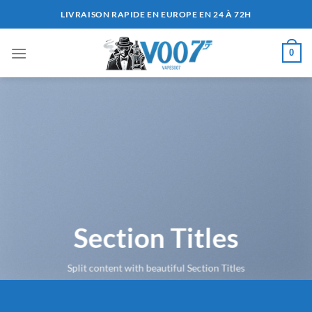
Passer
LIVRAISON RAPIDE EN EUROPE EN 24 À 72H
au
contenu
0
Section Titles
Split content with beautiful Section Titles