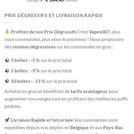
1.93
out
of 5
PRIX DÉGRESSIFS ET LIVRAISON RAPIDE
Profitez de nos Prix Dégressifs
Chez
Vapes007
, plus
vous commandez, plus vous économisez ! Nous proposons
des
remises dégressives
sur les commandes en gros :
3 boîtes : -5 %
sur le prix total
5 boîtes : -9 %
sur le prix total
10 boîtes : -13 %
sur le prix total
Achetez en gros et bénéficiez de
tarifs avantageux
pour
augmenter vos marges tout en profitant des meilleures puffs
jetables.
Livraison Rapide et Sécurisée
Vos commandes sont
expédiées depuis nos dépôts en
Belgique
et aux
Pays-Bas
.