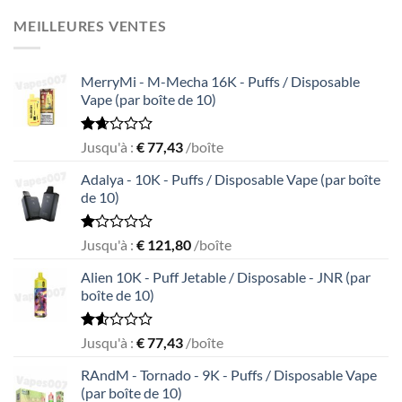
out
of
MEILLEURES VENTES
5
MerryMi - M-Mecha 16K - Puffs / Disposable
Vape (par boîte de 10)
Rated
Jusqu'à :
€
77,43
/boîte
1.69
out
Adalya - 10K - Puffs / Disposable Vape (par boîte
of
de 10)
5
Rated
Jusqu'à :
€
121,80
/boîte
1.05
out
Alien 10K - Puff Jetable / Disposable - JNR (par
of
boîte de 10)
5
Rated
Jusqu'à :
€
77,43
/boîte
1.55
out
RAndM - Tornado - 9K - Puffs / Disposable Vape
of
(par boîte de 10)
5