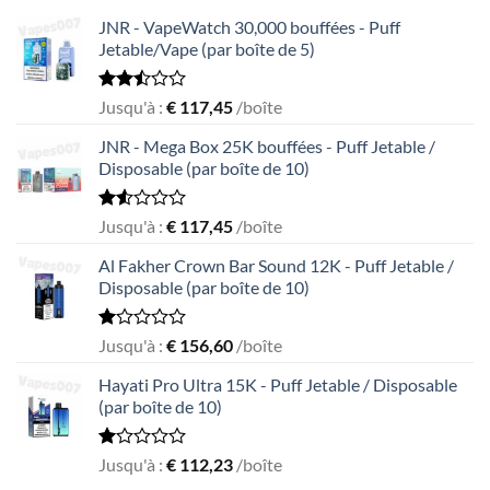
JNR - VapeWatch 30,000 bouffées - Puff
Jetable/Vape (par boîte de 5)
Rated
Jusqu'à :
€
117,45
/boîte
2.49
out
JNR - Mega Box 25K bouffées - Puff Jetable /
of 5
Disposable (par boîte de 10)
Rated
Jusqu'à :
€
117,45
/boîte
1.56
out
Al Fakher Crown Bar Sound 12K - Puff Jetable /
of
Disposable (par boîte de 10)
5
Rated
Jusqu'à :
€
156,60
/boîte
1.00
out
Hayati Pro Ultra 15K - Puff Jetable / Disposable
of
(par boîte de 10)
5
Rated
Jusqu'à :
€
112,23
/boîte
1.00