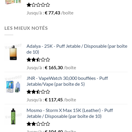
Rated
Jusqu'à :
€
77,43
/boîte
1.00
out
of
LES MIEUX NOTÉS
5
Adalya - 25K - Puff Jetable / Disposable (par boîte
de 10)
Rated
Jusqu'à :
€
165,30
/boîte
2.50
out
JNR - VapeWatch 30,000 bouffées - Puff
of 5
Jetable/Vape (par boîte de 5)
Rated
Jusqu'à :
€
117,45
/boîte
2.49
out
Mosmo - Storm X Max 15K (Leather) - Puff
of 5
Jetable / Disposable (par boîte de 10)
Rated
Jusqu'à :
€
104,40
/boîte