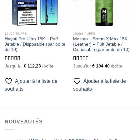
15000 PUFFS
15000 PUFFS
Hayati Pro Ultra 15K – Puff
Mosmo – Storm X Max 15K
Jetable / Disposable (par boîte
(Leather) – Puff Jetable /
de 10)
Disposable (par boîte de 10)
Rated
Rated
Jusqu'à :
€
112,23
/boîte
Jusqu'à :
€
104,40
/boîte
1.00
1.93
out
out
of
of 5
Ajouter à la liste de
Ajouter à la liste de
5
souhaits
souhaits
NOUVEAUTÉS