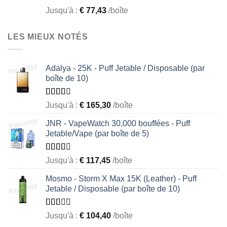
Rated
Jusqu'à :
€
77,43
/boîte
1.00
out
of
LES MIEUX NOTÉS
5
Adalya - 25K - Puff Jetable / Disposable (par
boîte de 10)
Rated
Jusqu'à :
€
165,30
/boîte
2.50
out of
JNR - VapeWatch 30,000 bouffées - Puff
5
Jetable/Vape (par boîte de 5)
Rated
Jusqu'à :
€
117,45
/boîte
2.49
out of
Mosmo - Storm X Max 15K (Leather) - Puff
5
Jetable / Disposable (par boîte de 10)
Rated
Jusqu'à :
€
104,40
/boîte
1.93