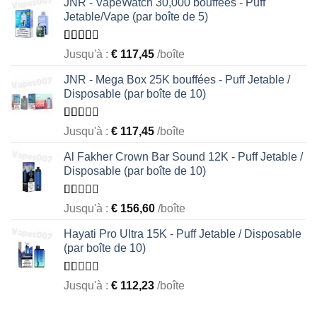
JNR - VapeWatch 30,000 bouffées - Puff
Jetable/Vape (par boîte de 5)
Rated
Jusqu'à :
€
117,45
/boîte
2.49
out of
JNR - Mega Box 25K bouffées - Puff Jetable /
5
Disposable (par boîte de 10)
Rated
Jusqu'à :
€
117,45
/boîte
1.56
out
Al Fakher Crown Bar Sound 12K - Puff Jetable /
of 5
Disposable (par boîte de 10)
Rated
Jusqu'à :
€
156,60
/boîte
1.00
out
Hayati Pro Ultra 15K - Puff Jetable / Disposable
of
(par boîte de 10)
5
Rated
Jusqu'à :
€
112,23
/boîte
1.00
out