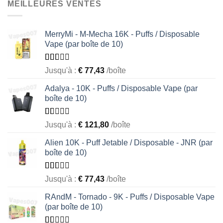
of
MEILLEURES VENTES
5
MerryMi - M-Mecha 16K - Puffs / Disposable
Vape (par boîte de 10)
Rated
Jusqu'à :
€
77,43
/boîte
1.69
out
Adalya - 10K - Puffs / Disposable Vape (par
of 5
boîte de 10)
Rated
Jusqu'à :
€
121,80
/boîte
1.05
out
Alien 10K - Puff Jetable / Disposable - JNR (par
of
boîte de 10)
5
Rated
Jusqu'à :
€
77,43
/boîte
1.55
out
RAndM - Tornado - 9K - Puffs / Disposable Vape
of 5
(par boîte de 10)