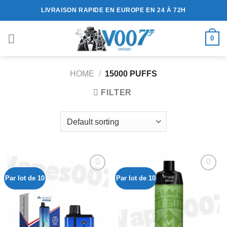
Passer
LIVRAISON RAPIDE EN EUROPE EN 24 À 72H
au
contenu
0
HOME
/
15000 PUFFS
FILTER
Par lot de 10
Par lot de 10
Ajouter
Ajouter
à la liste
à la liste
de
de
souhaits
souhaits