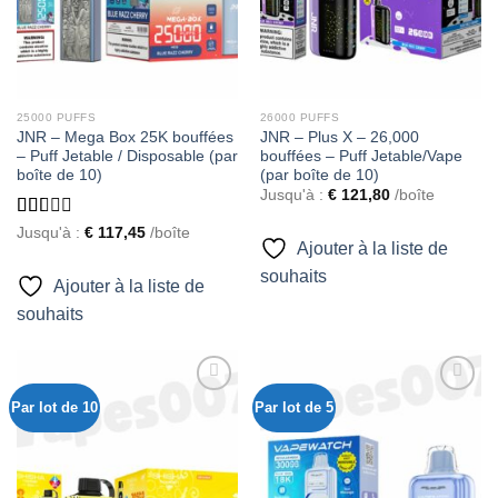
25000 PUFFS
26000 PUFFS
JNR – Mega Box 25K bouffées
JNR – Plus X – 26,000
– Puff Jetable / Disposable (par
bouffées – Puff Jetable/Vape
boîte de 10)
(par boîte de 10)
Jusqu'à :
€
121,80
/boîte
Rated
Jusqu'à :
€
117,45
/boîte
Ajouter à la liste de
1.56
out
souhaits
of 5
Ajouter à la liste de
souhaits
Par lot de 10
Par lot de 5
Ajouter
Ajouter
à la liste
à la liste
de
de
souhaits
souhaits