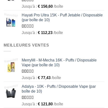
Rated
Jusqu'à :
€
156,60
/boîte
1.00
out
Hayati Pro Ultra 15K - Puff Jetable / Disposable
of
(par boîte de 10)
5
Rated
Jusqu'à :
€
112,23
/boîte
1.00
out
of
MEILLEURES VENTES
5
MerryMi - M-Mecha 16K - Puffs / Disposable
Vape (par boîte de 10)
Rated
Jusqu'à :
€
77,43
/boîte
1.69
out
Adalya - 10K - Puffs / Disposable Vape (par
of 5
boîte de 10)
Rated
Jusqu'à :
€
121,80
/boîte
1.05