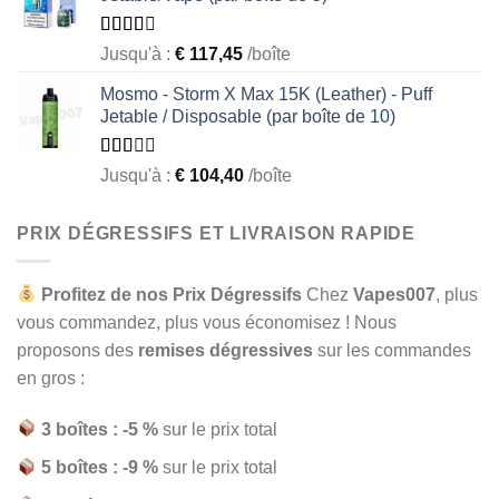
Rated
Jusqu'à :
€
117,45
/boîte
2.49
out of
Mosmo - Storm X Max 15K (Leather) - Puff
5
Jetable / Disposable (par boîte de 10)
Rated
Jusqu'à :
€
104,40
/boîte
1.93
out
of 5
PRIX DÉGRESSIFS ET LIVRAISON RAPIDE
Profitez de nos Prix Dégressifs
Chez
Vapes007
, plus
vous commandez, plus vous économisez ! Nous
proposons des
remises dégressives
sur les commandes
en gros :
3 boîtes : -5 %
sur le prix total
5 boîtes : -9 %
sur le prix total