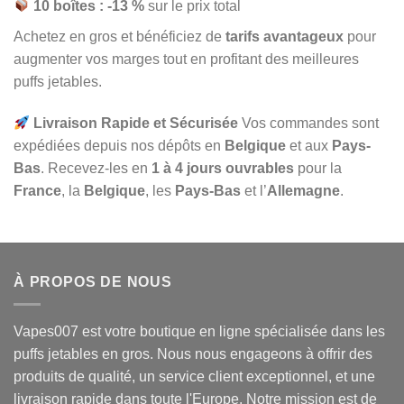
10 boîtes : -13 %
sur le prix total
Achetez en gros et bénéficiez de
tarifs avantageux
pour
augmenter vos marges tout en profitant des meilleures
puffs jetables.
Livraison Rapide et Sécurisée
Vos commandes sont
expédiées depuis nos dépôts en
Belgique
et aux
Pays-
Bas
. Recevez-les en
1 à 4 jours ouvrables
pour la
France
, la
Belgique
, les
Pays-Bas
et l’
Allemagne
.
À PROPOS DE NOUS
Vapes007 est votre boutique en ligne spécialisée dans les
puffs jetables en gros. Nous nous engageons à offrir des
produits de qualité, un service client exceptionnel, et une
livraison rapide dans toute l'Europe. Notre mission est de