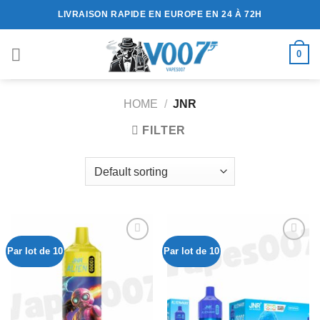
Passer
LIVRAISON RAPIDE EN EUROPE EN 24 À 72H
au
contenu
0
HOME
/
JNR
FILTER
Par lot de 10
Par lot de 10
Ajouter
Ajouter
à la liste
à la liste
de
de
souhaits
souhaits