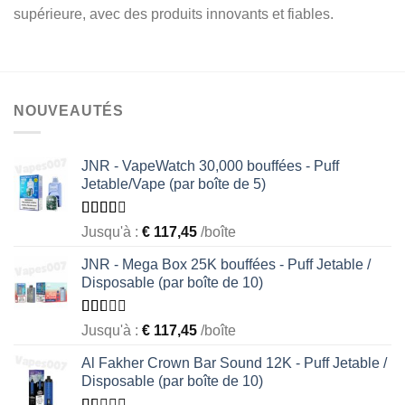
supérieure, avec des produits innovants et fiables.
NOUVEAUTÉS
JNR - VapeWatch 30,000 bouffées - Puff
Jetable/Vape (par boîte de 5)
Rated
Jusqu'à :
€
117,45
/boîte
2.49
out of
JNR - Mega Box 25K bouffées - Puff Jetable /
5
Disposable (par boîte de 10)
Rated
Jusqu'à :
€
117,45
/boîte
1.56
out
Al Fakher Crown Bar Sound 12K - Puff Jetable /
of 5
Disposable (par boîte de 10)