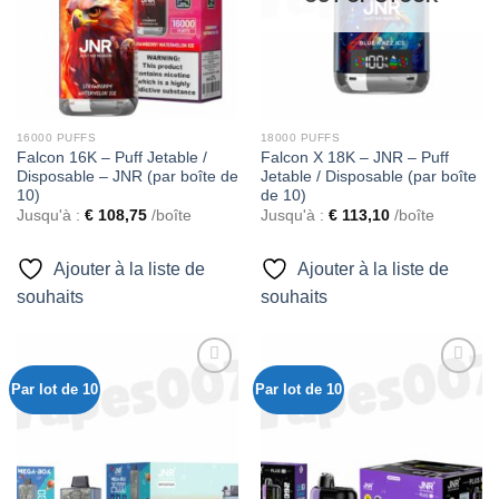
16000 PUFFS
18000 PUFFS
Falcon 16K – Puff Jetable /
Falcon X 18K – JNR – Puff
Disposable – JNR (par boîte de
Jetable / Disposable (par boîte
10)
de 10)
Jusqu'à :
€
108,75
/boîte
Jusqu'à :
€
113,10
/boîte
Ajouter à la liste de
Ajouter à la liste de
souhaits
souhaits
Par lot de 10
Par lot de 10
Ajouter
Ajouter
à la liste
à la liste
de
de
souhaits
souhaits