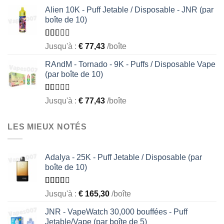
out
Alien 10K - Puff Jetable / Disposable - JNR (par
of
boîte de 10)
5
Rated
Jusqu'à :
€
77,43
/boîte
1.55
out
RAndM - Tornado - 9K - Puffs / Disposable Vape
of 5
(par boîte de 10)
Rated
Jusqu'à :
€
77,43
/boîte
1.00
out
of
LES MIEUX NOTÉS
5
Adalya - 25K - Puff Jetable / Disposable (par
boîte de 10)
Rated
Jusqu'à :
€
165,30
/boîte
2.51
out of
JNR - VapeWatch 30,000 bouffées - Puff
5
Jetable/Vape (par boîte de 5)