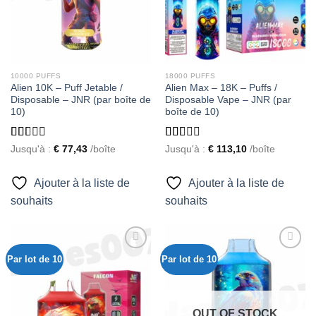
10000 PUFFS
18000 PUFFS
Alien 10K – Puff Jetable /
Alien Max – 18K – Puffs /
Disposable – JNR (par boîte de
Disposable Vape – JNR (par
10)
boîte de 10)
Rated
Rated
Jusqu'à :
€
77,43
/boîte
Jusqu'à :
€
113,10
/boîte
1.55
1.60
out
out
of 5
of 5
Ajouter à la liste de
Ajouter à la liste de
souhaits
souhaits
Par lot de 10
Par lot de 10
Ajouter
Ajouter
à la liste
à la liste
de
de
OUT OF STOCK
souhaits
souhaits