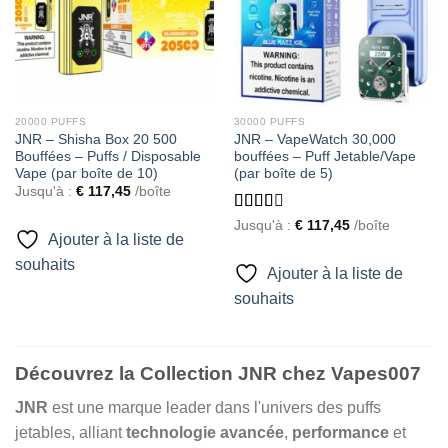
20000 PUFFS
30000 PUFFS
JNR – Shisha Box 20 500
JNR – VapeWatch 30,000
Bouffées – Puffs / Disposable
bouffées – Puff Jetable/Vape
Vape (par boîte de 10)
(par boîte de 5)
Jusqu'à :
€
117,45
/boîte
Rated
Jusqu'à :
€
117,45
/boîte
Ajouter à la liste de
2.49
out of
souhaits
5
Ajouter à la liste de
souhaits
Découvrez la Collection JNR chez Vapes007
JNR
est une marque leader dans l'univers des puffs
jetables, alliant
technologie avancée
,
performance
et