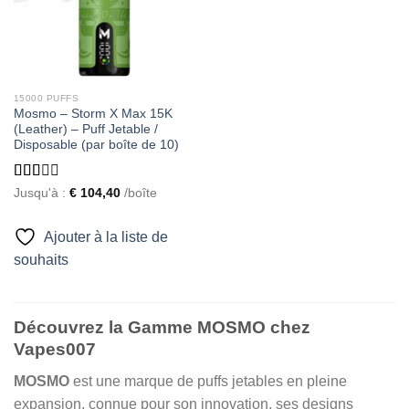
15000 PUFFS
Mosmo – Storm X Max 15K
(Leather) – Puff Jetable /
Disposable (par boîte de 10)
Rated
Jusqu'à :
€
104,40
/boîte
1.93
out
of 5
Ajouter à la liste de
souhaits
Découvrez la Gamme MOSMO chez
Vapes007
MOSMO
est une marque de puffs jetables en pleine
expansion, connue pour son innovation, ses designs