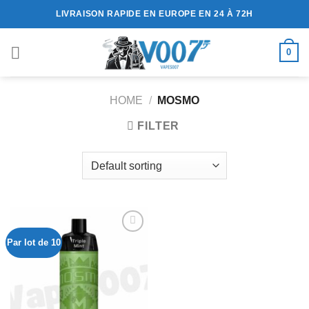
Passer
LIVRAISON RAPIDE EN EUROPE EN 24 À 72H
au
contenu
0
HOME
/
MOSMO
FILTER
Par lot de 10
Ajouter
à la liste
de
souhaits