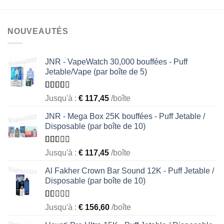
NOUVEAUTÉS
JNR - VapeWatch 30,000 bouffées - Puff
Jetable/Vape (par boîte de 5)
Rated
Jusqu'à :
€
117,45
/boîte
2.49
out of
JNR - Mega Box 25K bouffées - Puff Jetable /
5
Disposable (par boîte de 10)
Rated
Jusqu'à :
€
117,45
/boîte
1.56
out
Al Fakher Crown Bar Sound 12K - Puff Jetable /
of 5
Disposable (par boîte de 10)
Rated
Jusqu'à :
€
156,60
/boîte
1.00
out