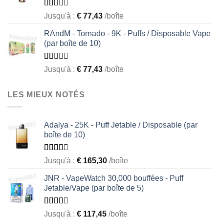
Rated
Jusqu'à :
€
77,43
/boîte
1.55
out
RAndM - Tornado - 9K - Puffs / Disposable Vape
of 5
(par boîte de 10)
Rated
Jusqu'à :
€
77,43
/boîte
1.00
out
of
LES MIEUX NOTÉS
5
Adalya - 25K - Puff Jetable / Disposable (par
boîte de 10)
Rated
Jusqu'à :
€
165,30
/boîte
2.50
out of
JNR - VapeWatch 30,000 bouffées - Puff
5
Jetable/Vape (par boîte de 5)
Rated
Jusqu'à :
€
117,45
/boîte