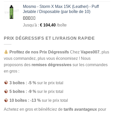
2.49
out of
Mosmo - Storm X Max 15K (Leather) - Puff
5
Jetable / Disposable (par boîte de 10)
Rated
Jusqu'à :
€
104,40
/boîte
1.93
out
of 5
PRIX DÉGRESSIFS ET LIVRAISON RAPIDE
Profitez de nos Prix Dégressifs
Chez
Vapes007
, plus
vous commandez, plus vous économisez ! Nous
proposons des
remises dégressives
sur les commandes
en gros :
3 boîtes : -5 %
sur le prix total
5 boîtes : -9 %
sur le prix total
10 boîtes : -13 %
sur le prix total
Achetez en gros et bénéficiez de
tarifs avantageux
pour