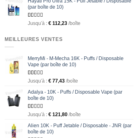
Hayati Pro Ultra 15K - Puff Jetable / Disposable
of
(par boîte de 10)
5
Rated
Jusqu'à :
€
112,23
/boîte
1.00
out
of
MEILLEURES VENTES
5
MerryMi - M-Mecha 16K - Puffs / Disposable
Vape (par boîte de 10)
Rated
Jusqu'à :
€
77,43
/boîte
1.69
out
Adalya - 10K - Puffs / Disposable Vape (par
of 5
boîte de 10)
Rated
Jusqu'à :
€
121,80
/boîte
1.05
out
Alien 10K - Puff Jetable / Disposable - JNR (par
of
boîte de 10)
5