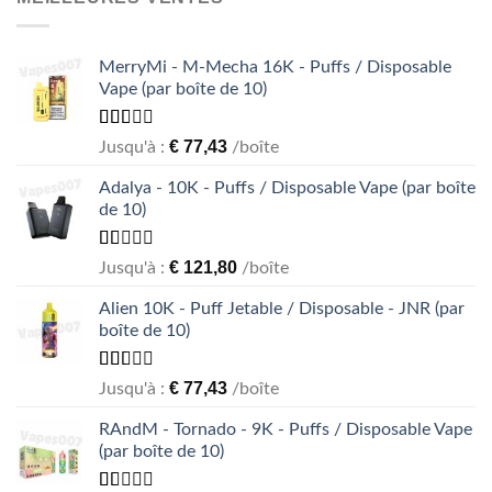
5
MerryMi - M-Mecha 16K - Puffs / Disposable
Vape (par boîte de 10)
Rated
€
77,43
Jusqu'à :
/boîte
1.69
out
Adalya - 10K - Puffs / Disposable Vape (par boîte
of 5
de 10)
Rated
€
121,80
Jusqu'à :
/boîte
1.05
out
Alien 10K - Puff Jetable / Disposable - JNR (par
of
boîte de 10)
5
Rated
€
77,43
Jusqu'à :
/boîte
1.55
out
RAndM - Tornado - 9K - Puffs / Disposable Vape
of 5
(par boîte de 10)