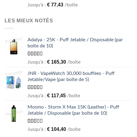
Rated
€
77,43
Jusqu'à :
/boîte
1.00
out
of
LES MIEUX NOTÉS
5
Adalya - 25K - Puff Jetable / Disposable (par
boîte de 10)
Rated
€
165,30
Jusqu'à :
/boîte
2.50
out of
JNR - VapeWatch 30,000 bouffées - Puff
5
Jetable/Vape (par boîte de 5)
Rated
€
117,45
Jusqu'à :
/boîte
2.49
out of
Mosmo - Storm X Max 15K (Leather) - Puff
5
Jetable / Disposable (par boîte de 10)
Rated
€
104,40
Jusqu'à :
/boîte
1.93