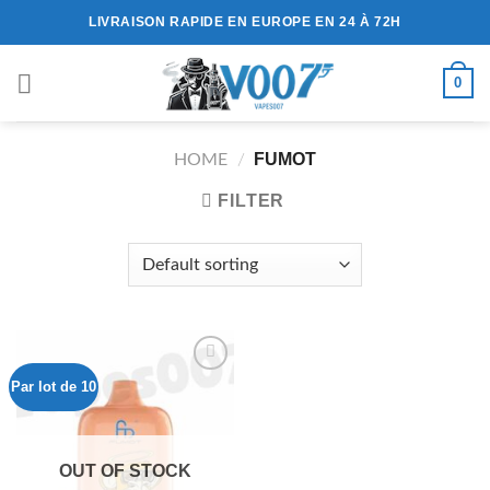
Passer
LIVRAISON RAPIDE EN EUROPE EN 24 À 72H
au
contenu
0
FUMOT
HOME
/
FILTER
Par lot de 10
Ajouter
à la liste
de
OUT OF STOCK
souhaits