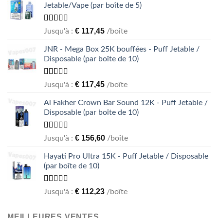
Jetable/Vape (par boîte de 5)
Rated
€
117,45
Jusqu'à :
/boîte
2.49
out of
JNR - Mega Box 25K bouffées - Puff Jetable /
5
Disposable (par boîte de 10)
Rated
€
117,45
Jusqu'à :
/boîte
1.56
out
Al Fakher Crown Bar Sound 12K - Puff Jetable /
of 5
Disposable (par boîte de 10)
Rated
€
156,60
Jusqu'à :
/boîte
1.00
out
Hayati Pro Ultra 15K - Puff Jetable / Disposable
of
(par boîte de 10)
5
Rated
€
112,23
Jusqu'à :
/boîte
1.00
out
of
MEILLEURES VENTES